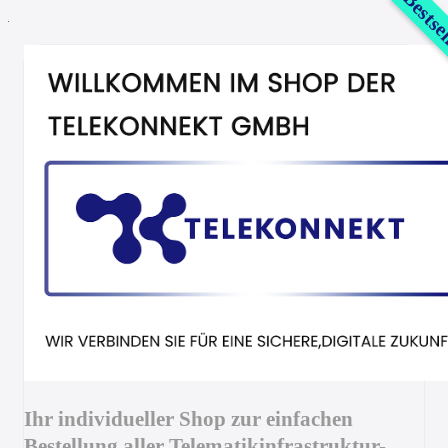
Bestse
Ihr individueller Shop zur einfachen
Bestellung aller Telematikinfrastruktur-