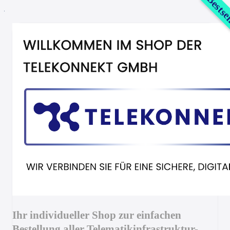
Bestse
Ihr individueller Shop zur einfachen
Bestellung aller Telematikinfrastruktur-